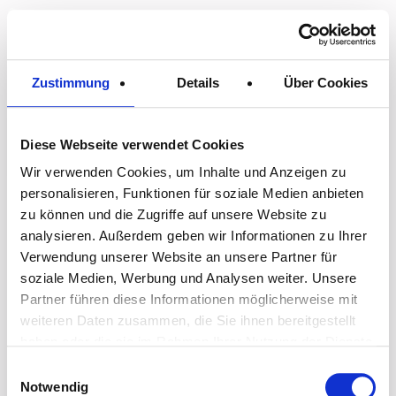
Skip
to
Zustimmung
Details
Über Cookies
content
Diese Webseite verwendet Cookies
Wir verwenden Cookies, um Inhalte und Anzeigen zu
personalisieren, Funktionen für soziale Medien anbieten
zu können und die Zugriffe auf unsere Website zu
analysieren. Außerdem geben wir Informationen zu Ihrer
Verwendung unserer Website an unsere Partner für
soziale Medien, Werbung und Analysen weiter. Unsere
Partner führen diese Informationen möglicherweise mit
weiteren Daten zusammen, die Sie ihnen bereitgestellt
haben oder die sie im Rahmen Ihrer Nutzung der Dienste
gesammelt haben.
Einwilligungsauswahl
Notwendig