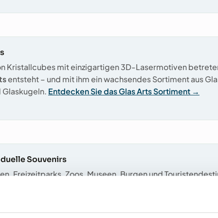
ts
n Kristallcubes mit einzigartigen 3D-Lasermotiven betreten 
ts
entsteht – und mit ihm ein wachsendes Sortiment aus Gl
 Glaskugeln.
Entdecken Sie das Glas Arts Sortiment →
viduelle Souvenirs
en, Freizeitparks, Zoos, Museen, Burgen und Touristendesti
d auf unsere Erfahrung, wenn es um individuelle Personalis