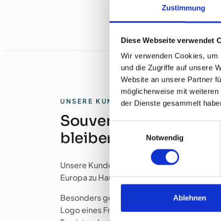
Zustimmung
Diese Webseite verwendet 
Wir verwenden Cookies, um I
und die Zugriffe auf unsere 
Website an unsere Partner fü
möglicherweise mit weiteren
UNSERE KUNDEN
der Dienste gesammelt habe
Souvenirs, die in Erin
Einwilligungsauswahl
bleiben
Notwendig
Unsere Kunden sind so vielfältig wie ihre B
Europa zu Hause.
Besonders gefragt ist die
individuelle Pers
Ablehnen
Logo eines Freizeitparks, das Wahrzeichen