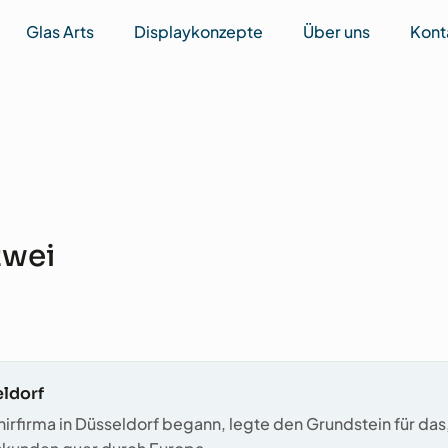
Glas Arts
Displaykonzepte
Über uns
Kont
zwei
eldorf
irfirma in Düsseldorf begann, legte den Grundstein für das,