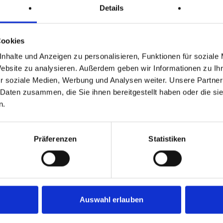
Details
Cookies
nhalte und Anzeigen zu personalisieren, Funktionen für soziale
Website zu analysieren. Außerdem geben wir Informationen zu I
r soziale Medien, Werbung und Analysen weiter. Unsere Partner
 Daten zusammen, die Sie ihnen bereitgestellt haben oder die s
BRANCHEN, DIE WIR BEL
n.
nerung
Museen
Präferenzen
Statistiken
Zoos & Wildparks
esucher – und in ganz
onalisierung
: Ob das
Auswahl erlauben
Burgen
 einer