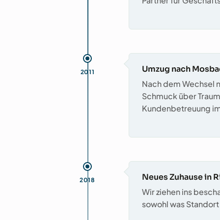
Partner für Geschäf
Umzug nach Mosba
2011
Nach dem Wechsel na
Schmuck über Traumfä
Kundenbetreuung im 
Neues Zuhause in R
2018
Wir ziehen ins besch
sowohl was Standort 