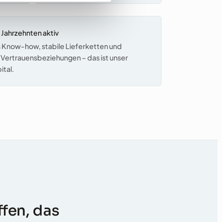
i Jahrzehnten aktiv
Know-how, stabile Lieferketten und
ertrauensbeziehungen – das ist unser
ital.
fen, das