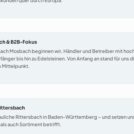
tskunden quer durch Europa.
ch & B2B-Fokus
ch Mosbach beginnen wir, Händler und Betreiber mit hochw
nger bis hin zu Edelsteinen. Von Anfang an stand für uns d
Mittelpunkt.
ittersbach
auliche Rittersbach in Baden-Württemberg – und setzen unse
als auch Sortiment betrifft.