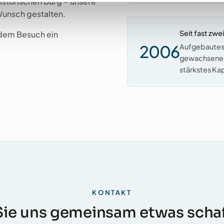
historischen Burg – unsere
Wunsch gestalten.
Seit fast zwe
edem Besuch ein
2006
Aufgebautes 
gewachsene V
stärkstes Kap
KONTAKT
Sie uns gemeinsam etwas schaf